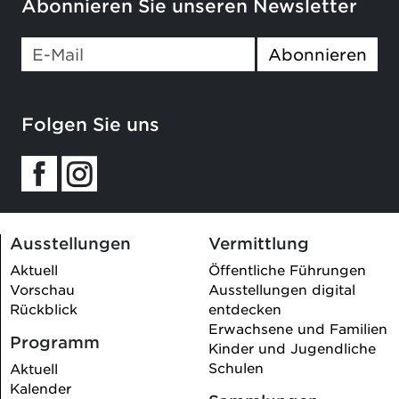
Abonnieren Sie unseren Newsletter
If you
Abonnieren
are a
human,
ignore
Folgen Sie uns
this
field
Ausstellungen
Vermittlung
Aktuell
Öffentliche Führungen
Vorschau
Ausstellungen digital
Rückblick
entdecken
Erwachsene und Familien
Programm
Kinder und Jugendliche
Schulen
Aktuell
Kalender