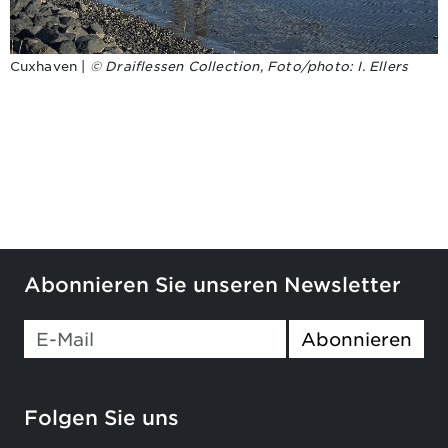
Cuxhaven |
© Draiflessen Collection, Foto/photo: I. Ellers
Abonnieren Sie unseren Newsletter
If you
Abonnieren
are a
human,
ignore
Folgen Sie uns
this
field