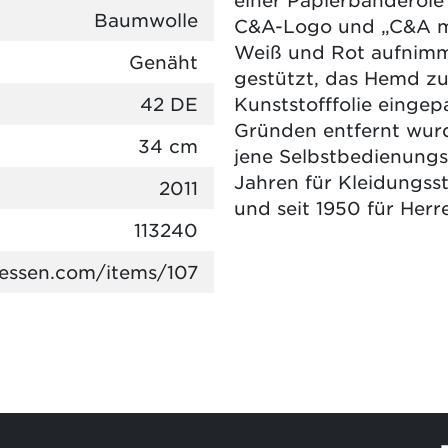
Baumwolle
C&A-Logo und „C&A m
Weiß und Rot aufnimm
Genäht
gestützt, das Hemd zu
42 DE
Kunststofffolie eingep
Gründen entfernt wurde
34 cm
jene Selbstbedienungs
Jahren für Kleidungsst
2011
und seit 1950 für Her
113240
lessen.com/items/107