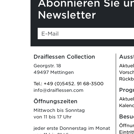
Abonnieren Sie u
Newsletter
Draiflessen Collection
Auss
Georgstr. 18
Aktuel
49497 Mettingen
Vorsc
Rückb
Tel.: +49 (0)5452. 91 68-3500
Pro
info@draiflessen.com
Aktuel
Öffnungszeiten
Kalen
Mittwoch bis Sonntag
Besu
von 11 bis 17 Uhr
Öffnu
jeder erste Donnerstag im Monat
Eintrit