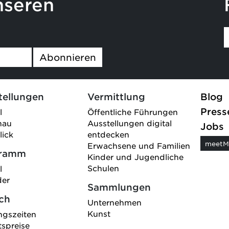
nseren
Abonnieren
tellungen
Vermittlung
Blog
Press
l
Öffentliche Führungen
hau
Ausstellungen digital
Jobs
lick
entdecken
meetM
Erwachsene und Familien
gramm
Kinder und Jugendliche
Schulen
l
der
Sammlungen
ch
Unternehmen
Kunst
ngszeiten
tspreise