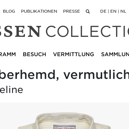
BLOG
PUBLIKATIONEN
PRESSE
DE
|
EN
|
NL
RAMM
BESUCH
VERMITTLUNG
SAMMLU
berhemd, vermutlich
eline