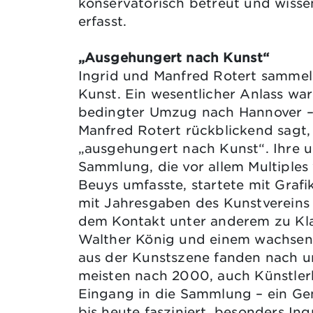
konservatorisch betreut und wisse
erfasst.
„Ausgehungert nach Kunst“
Ingrid und Manfred Rotert sammeln
Kunst. Ein wesentlicher Anlass war
bedingter Umzug nach Hannover – 
Manfred Rotert rückblickend sagt,
„ausgehungert nach Kunst“. Ihre 
Sammlung, die vor allem Multiples
Beuys umfasste, startete mit Grafi
mit Jahresgaben des Kunstvereins 
dem Kontakt unter anderem zu Kla
Walther König und einem wachse
aus der Kunstszene fanden nach u
meisten nach 2000, auch Künstle
Eingang in die Sammlung – ein Ge
bis heute fasziniert, besonders Ing