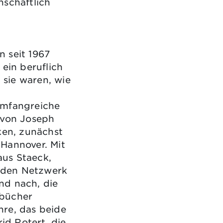
nschaftlich
 seit 1967
 ein beruflich
sie waren, wie
umfangreiche
 von Joseph
ken, zunächst
Hannover. Mit
us Staeck,
nden Netzwerk
nd nach, die
rbücher
nre, das beide
rid Rotert, die