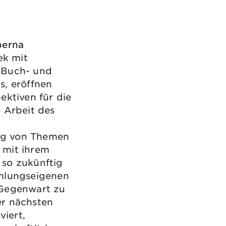
berna
ek mit
 Buch- und
s, eröffnen
ektiven für die
 Arbeit des
ng von Themen
 mit ihrem
 so zukünftig
mmlungseigenen
 Gegenwart zu
er nächsten
viert,