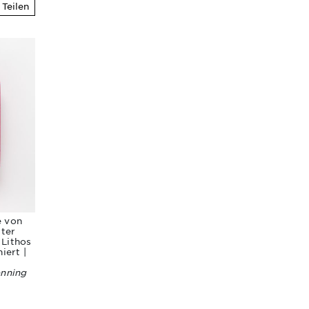
Teilen
e von
ster
 Lithos
iert |
enning