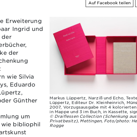
Auf Facebook teilen
re Erweiterung
aar Ingrid und
 der
erbücher,
ke der
Schenkung
t
 wie Silvia
uys, Eduardo
Lüpertz,
Markus Lüppertz, Narziß und Echo, Text
oder Günther
Lüppertz, Editeur Dr. Kleinheinrich, Mün
2007, Vorzugsausgabe mit 4 kolorierten
in Mappe und 3 im Buch, in Kassette, sign
ammlung um
© Draiflessen Collection (Schenkung aus
Privatbesitz), Mettingen, Foto/photo: H
wie bibliophil
Rogge
rtskunst