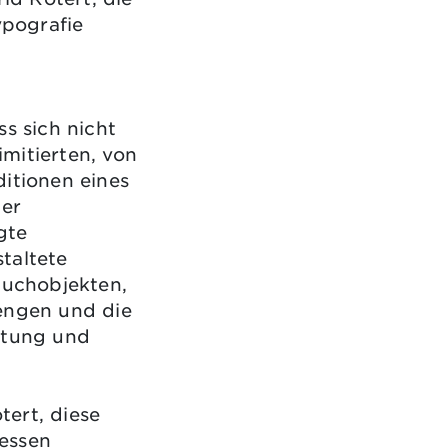
ypografie
ss sich nicht
limitierten, von
ditionen eines
ner
gte
taltete
Buchobjekten,
engen und die
ltung und
ert, diese
essen