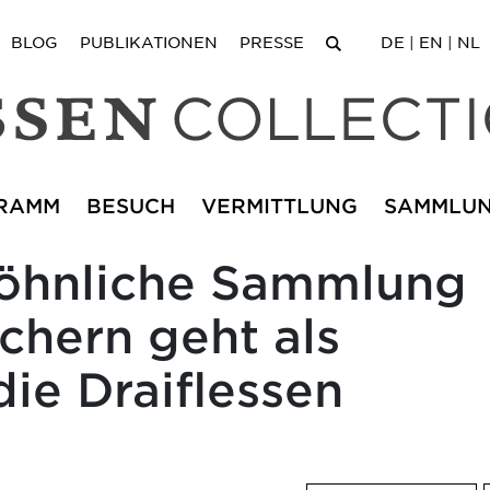
BLOG
PUBLIKATIONEN
PRESSE
DE
|
EN
|
NL
RAMM
BESUCH
VERMITTLUNG
SAMMLU
öhnliche Sammlung
chern geht als
ie Draiflessen