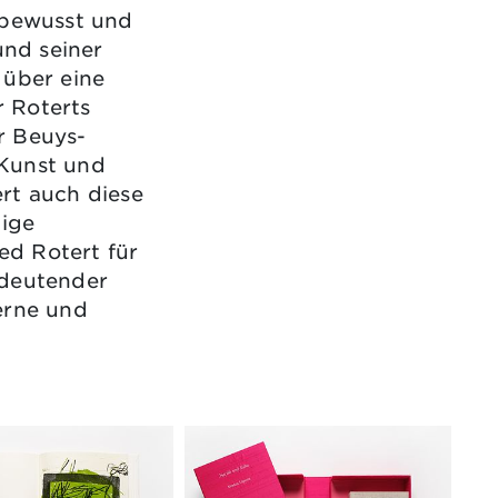
 bewusst und
nd seiner
 über eine
 Roterts
r Beuys-
 Kunst und
rt auch diese
dige
d Rotert für
edeutender
erne und