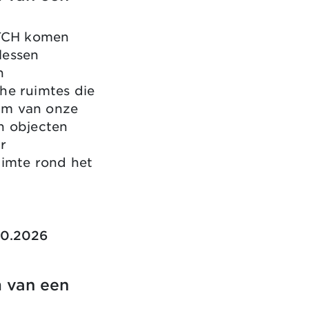
ATCH komen
flessen
n
he ruimtes die
sum van onze
n objecten
r
uimte rond het
10.2026
m van een