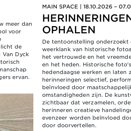
MAIN SPACE | 18.
HERINNERINGE
uw meer dan
OPHALEN
ool voor
e
De tentoonstelling onderzoekt 
licht de
weerklank van historische foto
n Van Dyck
het vertrouwde en het vreemde
storisch
en het heden. Historische foto
kmanschap
hedendaagse werken en laten z
gers ervan.
herinneringen selectief, perfor
beïnvloed door maatschappelij
omstandigheden zijn. De kuns
zichtbaar dat verzamelen, ord
herinneren creatieve handelinge
evenzeer worden beïnvloed doo
door doorvertellen.