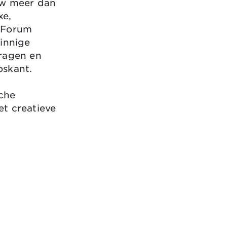
uw meer dan
xe,
S Forum
zinnige
kragen en
oskant.
sche
t creatieve