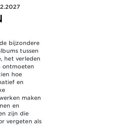
10.2026 – 07.02.2027
N
de bijzondere
albums tussen
, het verleden
's ontmoeten
ien hoe
matief en
ke
twerken maken
enen en
n zijn die
r vergeten als