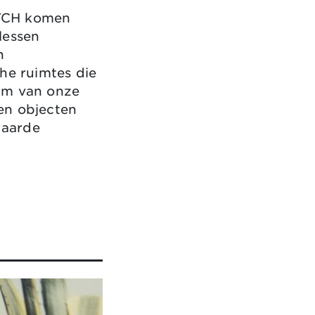
ATCH komen
flessen
n
he ruimtes die
sum van onze
den objecten
 aarde