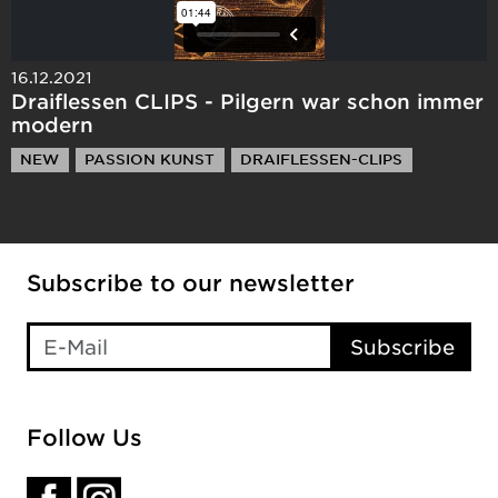
16.12.2021
Draiflessen CLIPS - Pilgern war schon immer
modern
NEW
PASSION KUNST
DRAIFLESSEN-CLIPS
Subscribe to our newsletter
If you
Subscribe
are a
human,
ignore
this
Follow Us
field