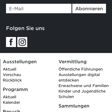
If you
Abonnieren
are a
human,
ignore
Folgen Sie uns
this
field
Ausstellungen
Vermittlung
Aktuell
Öffentliche Führungen
Vorschau
Ausstellungen digital
Rückblick
entdecken
Erwachsene und Familien
Programm
Kinder und Jugendliche
Schulen
Aktuell
Kalender
Sammlungen
Besuch